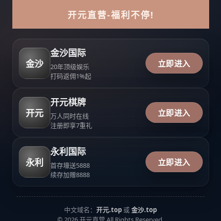
开元直营-福利不停!
金沙国际
金沙
立即进入
20年顶级娱乐
打码返佣1%起
开元棋牌
开元
立即进入
万人同时在线
注册即享7重礼
永利国际
永利
立即进入
首存壕送5888
续存加赠8888
中文域名：
开元.top
或
金沙.top
© 2026 开元直营 All Rights Reserved.